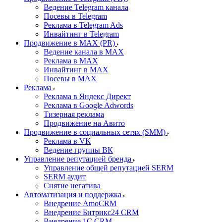
Ведение Telegram канала
Посевы в Telegram
Реклама в Telegram Ads
Инвайтинг в Telegram
Продвижение в MAX (PR)
Ведение канала в MAX
Реклама в MAX
Инвайтинг в MAX
Посевы в MAX
Реклама
Реклама в Яндекс Директ
Реклама в Google Adwords
Тизерная реклама
Продвижение на Авито
Продвижение в социальных сетях (SMM)
Реклама в VK
Ведение группы ВК
Управление репутацией бренда
Управление общей репутацией SERM
SERM аудит
Снятие негатива
Автоматизация и поддержка
Внедрение AmoCRM
Внедрение Битрикс24 CRM
Внедрение 1C CRM