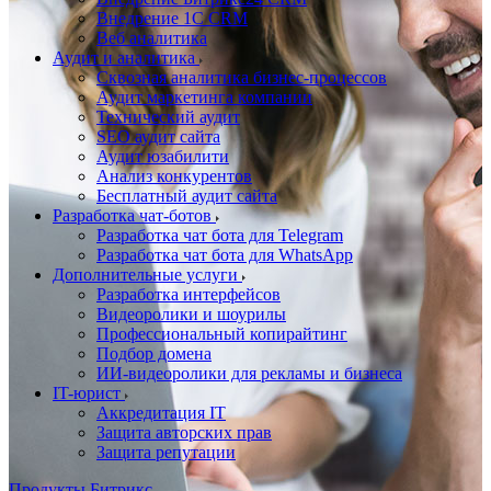
Внедрение 1C CRM
Веб аналитика
Аудит и аналитика
Сквозная аналитика бизнес-процессов
Аудит маркетинга компании
Технический аудит
SEO аудит сайта
Аудит юзабилити
Анализ конкурентов
Бесплатный аудит сайта
Разработка чат-ботов
Разработка чат бота для Telegram
Разработка чат бота для WhatsApp
Дополнительные услуги
Разработка интерфейсов
Видеоролики и шоурилы
Профессиональный копирайтинг
Подбор домена
ИИ-видеоролики для рекламы и бизнеса
IT-юрист
Аккредитация IT
Защита авторских прав
Защита репутации
Продукты Битрикс