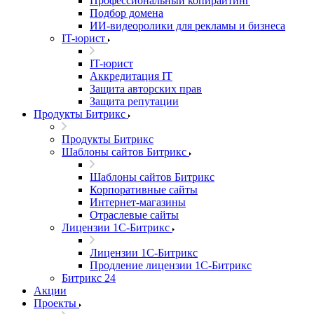
Профессиональный копирайтинг
Подбор домена
ИИ-видеоролики для рекламы и бизнеса
IT-юрист
IT-юрист
Аккредитация IT
Защита авторских прав
Защита репутации
Продукты Битрикс
Продукты Битрикс
Шаблоны сайтов Битрикс
Шаблоны сайтов Битрикс
Корпоративные сайты
Интернет-магазины
Отраслевые сайты
Лицензии 1С-Битрикс
Лицензии 1С-Битрикс
Продление лицензии 1С-Битрикс
Битрикс 24
Акции
Проекты