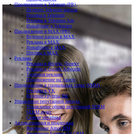
Продвижение в Telegram (PR)
Ведение Telegram канала
Посевы в Telegram
Реклама в Telegram Ads
Инвайтинг в Telegram
Продвижение в MAX (PR)
Ведение канала в MAX
Реклама в MAX
Инвайтинг в MAX
Посевы в MAX
Реклама
Реклама в Яндекс Директ
Реклама в Google Adwords
Тизерная реклама
Продвижение на Авито
Продвижение в социальных сетях (SMM)
Реклама в VK
Ведение группы ВК
Управление репутацией бренда
Управление общей репутацией SERM
SERM аудит
Снятие негатива
Автоматизация и поддержка
Внедрение AmoCRM
Внедрение Битрикс24 CRM