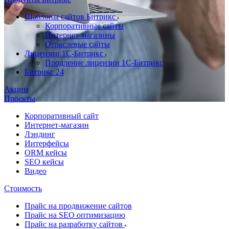
Шаблоны сайтов Битрикс
Корпоративные сайты
Интернет-магазины
Отраслевые сайты
Лицензии 1С-Битрикс
Продление лицензии 1С-Битрикс
Битрикс 24
Акции
Проекты
Корпоративный сайт
Интернет-магазин
Лэндинг
Интерфейсы
ORM кейсы
SEO кейсы
Видео
Стоимость
Прайс на продвижение сайтов
Прайс на SEO оптимизацию
Прайс на разработку сайтов