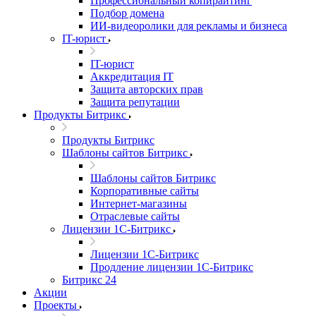
Профессиональный копирайтинг
Подбор домена
ИИ-видеоролики для рекламы и бизнеса
IT-юрист
IT-юрист
Аккредитация IT
Защита авторских прав
Защита репутации
Продукты Битрикс
Продукты Битрикс
Шаблоны сайтов Битрикс
Шаблоны сайтов Битрикс
Корпоративные сайты
Интернет-магазины
Отраслевые сайты
Лицензии 1С-Битрикс
Лицензии 1С-Битрикс
Продление лицензии 1С-Битрикс
Битрикс 24
Акции
Проекты